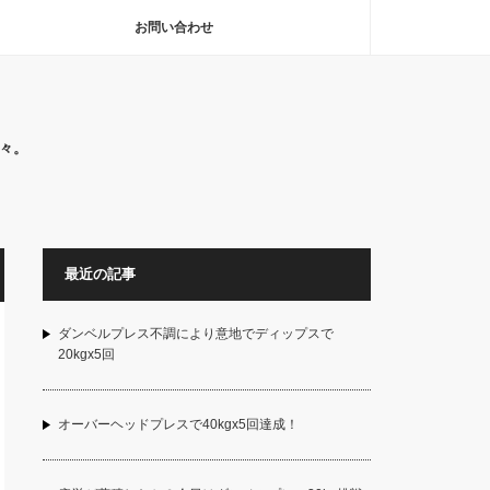
お問い合わせ
々。
最近の記事
ダンベルプレス不調により意地でディップスで
20kgx5回
オーバーヘッドプレスで40kgx5回達成！