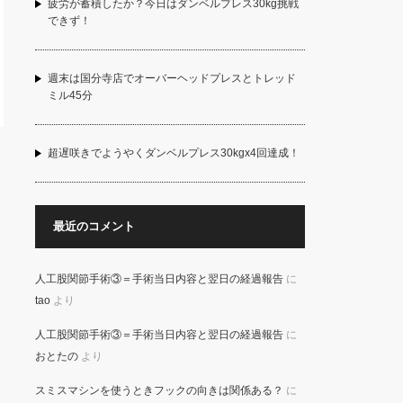
疲労が蓄積したか？今日はダンベルプレス30kg挑戦
できず！
週末は国分寺店でオーバーヘッドプレスとトレッド
ミル45分
超遅咲きでようやくダンベルプレス30kgx4回達成！
最近のコメント
人工股関節手術③＝手術当日内容と翌日の経過報告
に
tao
より
人工股関節手術③＝手術当日内容と翌日の経過報告
に
おとたの
より
スミスマシンを使うときフックの向きは関係ある？
に