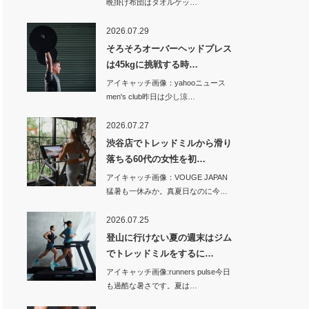
晩掛け布団はタオルケッ…
2026.07.29
そろそろオーバーヘッドプレス
は45kgに挑戦する時…
アイキャッチ画像：yahooニュース
men's club昨日は少し涼…
2026.07.27
渋谷店でトレッドミルから滑り
落ちる60代の女性を初…
アイキャッチ画像：VOUGE JAPAN
猛暑も一休みか。真夏日なのに今…
2026.07.25
登山に行けない夏の週末はジム
でトレッドミルをするに…
アイキャッチ画像:runners pulse今日
も過酷な暑さです。夏は…