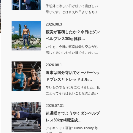
予想外に涼しい日が続いて喜ばしい
限りです。とは言え昨日よりもちょ
っと暑くなった…
2026.08.3
疲労が蓄積したか？今日はダン
ベルプレス30kg挑戦…
いやぁ、今日の東京は曇り空ながら
涼しく過ごしやすい日です。歩い…
2026.08.1
週末は国分寺店でオーバーヘッ
ドプレスとトレッドミル…
早いものでもう8月になりました。私
にとってそれは良いことなのか悪い
ことなのか。…
2026.07.31
超遅咲きでようやくダンベルプ
レス30kgx4回達成…
アイキャッチ画像:Bulkup Theory 毎