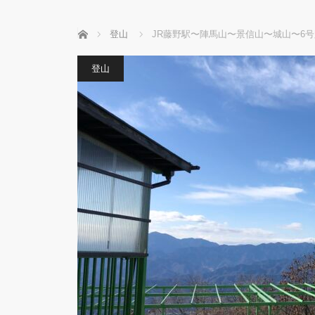
ホーム
登山
JR藤野駅〜陣馬山〜景信山〜城山〜6
登山