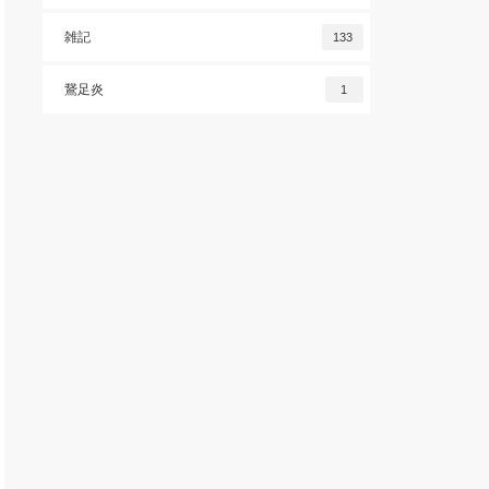
雑記
133
鵞足炎
1