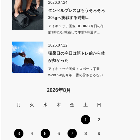
2026.07.24
ダンベルプレスはもうそろそろ
30kgへ挑戦する時期…
アイキャッチ画像:UCHINO今日の午
前1時20分就寝して午前4時過ぎ…
2026.07.22
猛暑日の今日は筋トレ前から体
が熱かった
アイキャッチ画像：スポーツ栄養
Webいやあ今年一番の暑さじゃない
のかな…
2026年8月
月
火
水
木
金
土
日
1
2
3
4
5
6
7
8
9