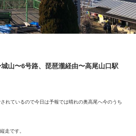
〜城山〜6号路、琵琶瀧経由〜高尾山口駅
脅されているので今日は予報では晴れの奥高尾へ今のうち
縦走です。