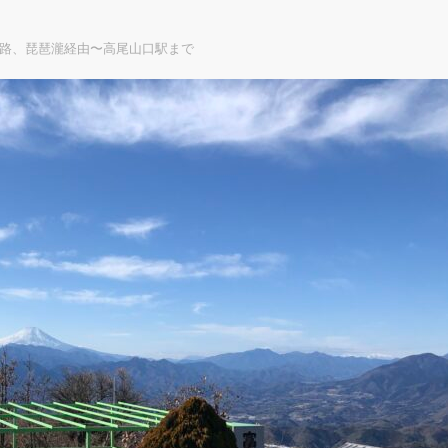
号路、琵琶瀧経由〜高尾山口駅まで