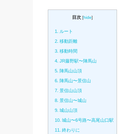
目次
[
hide
]
1.
ルート
2.
移動距離
3.
移動時間
4.
JR藤野駅〜陣馬山
5.
陣馬山山頂
6.
陣馬山〜景信山
7.
景信山山頂
8.
景信山〜城山
9.
城山山頂
10.
城山〜6号路〜高尾山口駅
11.
終わりに