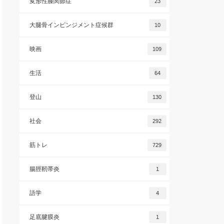
変形性膝関節症
23
大腿骨インピンジメント症候群
10
映画
109
生活
64
登山
130
社会
292
筋トレ
729
腸脛靭帯炎
1
語学
4
足底腱膜炎
1