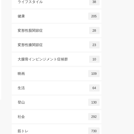
ライフスタイル
38
健康
205
変形性股関節症
28
変形性膝関節症
23
大腿骨インピンジメント症候群
10
映画
109
生活
64
登山
130
社会
292
筋トレ
730