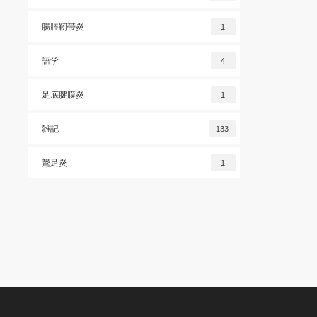
腸脛靭帯炎
1
語学
4
足底腱膜炎
1
雑記
133
鵞足炎
1