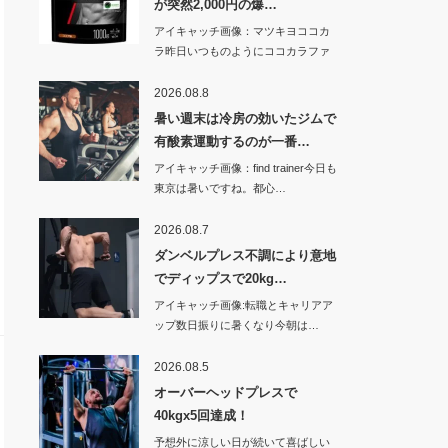
が突然2,000円の爆…
アイキャッチ画像：マツキヨココカ
ラ昨日いつものようにココカラファ
イン（…
2026.08.8
暑い週末は冷房の効いたジムで
有酸素運動するのが一番…
アイキャッチ画像：find trainer今日も
東京は暑いですね。都心…
2026.08.7
ダンベルプレス不調により意地
でディップスで20kg…
アイキャッチ画像:転職とキャリアア
ップ数日振りに暑くなり今朝は…
2026.08.5
オーバーヘッドプレスで
40kgx5回達成！
予想外に涼しい日が続いて喜ばしい