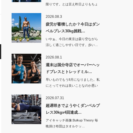
限りです。とは言え昨日よりもちょ
っと暑くなった…
2026.08.3
疲労が蓄積したか？今日はダン
ベルプレス30kg挑戦…
いやぁ、今日の東京は曇り空ながら
涼しく過ごしやすい日です。歩い…
2026.08.1
週末は国分寺店でオーバーヘッ
ドプレスとトレッドミル…
早いものでもう8月になりました。私
にとってそれは良いことなのか悪い
ことなのか。…
2026.07.31
超遅咲きでようやくダンベルプ
レス30kgx4回達成…
アイキャッチ画像:Bulkup Theory 毎
晩掛け布団はタオルケッ…