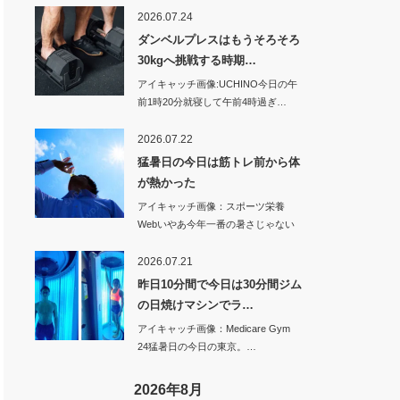
2026.07.24
ダンベルプレスはもうそろそろ
30kgへ挑戦する時期…
アイキャッチ画像:UCHINO今日の午
前1時20分就寝して午前4時過ぎ…
2026.07.22
猛暑日の今日は筋トレ前から体
が熱かった
アイキャッチ画像：スポーツ栄養
Webいやあ今年一番の暑さじゃない
のかな…
2026.07.21
昨日10分間で今日は30分間ジム
の日焼けマシンでラ…
アイキャッチ画像：Medicare Gym
24猛暑日の今日の東京。…
2026年8月