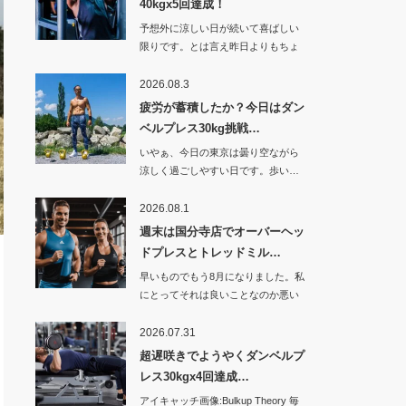
40kgx5回達成！
予想外に涼しい日が続いて喜ばしい
限りです。とは言え昨日よりもちょ
っと暑くなった…
2026.08.3
疲労が蓄積したか？今日はダン
ベルプレス30kg挑戦…
いやぁ、今日の東京は曇り空ながら
涼しく過ごしやすい日です。歩い…
2026.08.1
週末は国分寺店でオーバーヘッ
ドプレスとトレッドミル…
早いものでもう8月になりました。私
にとってそれは良いことなのか悪い
ことなのか。…
2026.07.31
超遅咲きでようやくダンベルプ
レス30kgx4回達成…
アイキャッチ画像:Bulkup Theory 毎