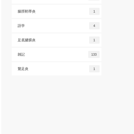
腸脛靭帯炎
1
語学
4
足底腱膜炎
1
雑記
133
鵞足炎
1