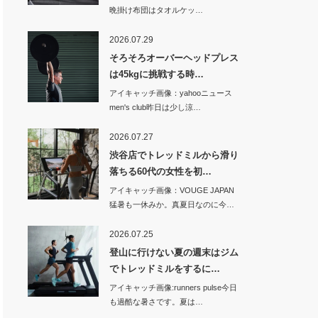
晩掛け布団はタオルケッ…
2026.07.29
そろそろオーバーヘッドプレス
は45kgに挑戦する時…
アイキャッチ画像：yahooニュース
men's club昨日は少し涼…
2026.07.27
渋谷店でトレッドミルから滑り
落ちる60代の女性を初…
アイキャッチ画像：VOUGE JAPAN
猛暑も一休みか。真夏日なのに今…
2026.07.25
登山に行けない夏の週末はジム
でトレッドミルをするに…
アイキャッチ画像:runners pulse今日
も過酷な暑さです。夏は…