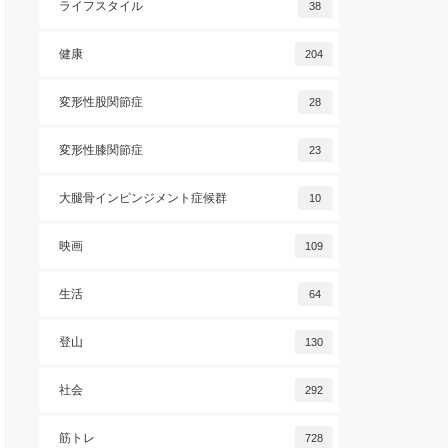
ライフスタイル
38
健康
204
変形性股関節症
28
変形性膝関節症
23
大腿骨インピンジメント症候群
10
映画
109
生活
64
登山
130
社会
292
筋トレ
728