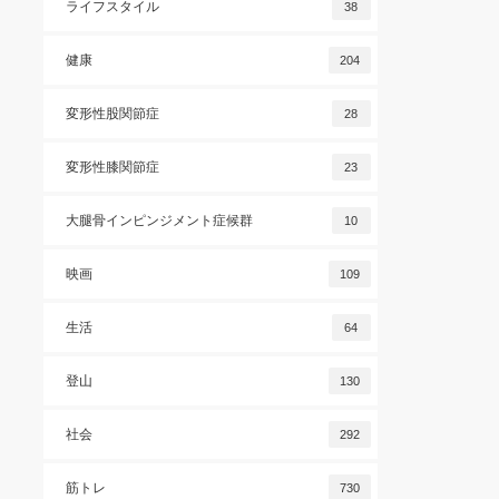
ライフスタイル
38
健康
204
変形性股関節症
28
変形性膝関節症
23
大腿骨インピンジメント症候群
10
映画
109
生活
64
登山
130
社会
292
筋トレ
730