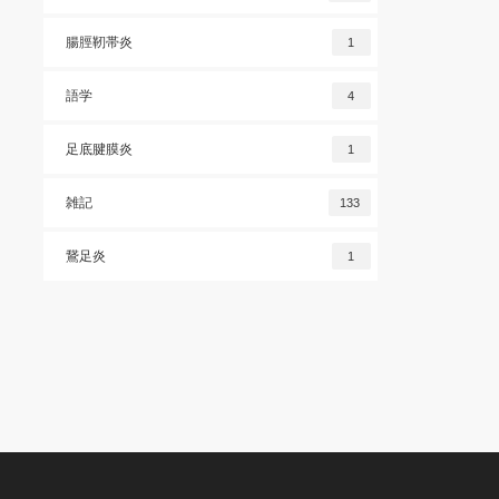
腸脛靭帯炎
1
語学
4
足底腱膜炎
1
雑記
133
鵞足炎
1