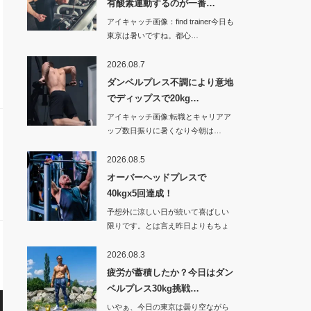
有酸素運動するのが一番…
アイキャッチ画像：find trainer今日も
東京は暑いですね。都心…
2026.08.7
ダンベルプレス不調により意地
でディップスで20kg…
アイキャッチ画像:転職とキャリアア
ップ数日振りに暑くなり今朝は…
2026.08.5
オーバーヘッドプレスで
40kgx5回達成！
予想外に涼しい日が続いて喜ばしい
限りです。とは言え昨日よりもちょ
っと暑くなった…
2026.08.3
疲労が蓄積したか？今日はダン
ベルプレス30kg挑戦…
いやぁ、今日の東京は曇り空ながら