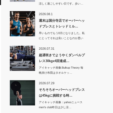
涼しく過ごしやすい日です。歩い…
2026.08.1
週末は国分寺店でオーバーヘッ
ドプレスとトレッドミル…
早いものでもう8月になりました。私
にとってそれは良いことなのか悪い
ことなのか。…
2026.07.31
超遅咲きでようやくダンベルプ
レス30kgx4回達成…
アイキャッチ画像:Bulkup Theory 毎
晩掛け布団はタオルケッ…
2026.07.29
そろそろオーバーヘッドプレス
は45kgに挑戦する時…
アイキャッチ画像：yahooニュース
men's club昨日は少し涼…