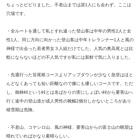
ちょっとビビりました。不老山までは誰1人にも会わず。ここは
穴場です。
・全ルートを通して私とすれ違った登山客は中年の男性2人と女
性1人。同じ方向に向かった登山客は中年トレランナー1人と風の
神様で出会った若者男女３人組だけでした。人気の奥高尾とは比
較にならないほどの不人気ですが私には新鮮で気に入りました。
・先週行った笹尾根コースよりアップダウンが少なく急登はほと
んどなくあっても短い距離なので膝にも優しいコースです。ただ
し、御林峠という峠とは名ばかりの実にしょぼい峠から要害山へ
行く途中の登山道が成人男性の靴幅2個分しかないところがあり
積雪期は危険。
・不老山、コヤシロ山、風の神様、要害山からの富士山の眺望は
晴れていればかなり素晴らしい。