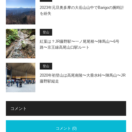
2023年元旦奥多摩の大岳山山中でBarigoの腕時計
を紛失
登山
紅葉は？JR藤野駅〜一ノ尾尾根〜陣馬山〜6号
路〜京王線高尾山口駅ルート
登山
2020年初登山は高尾南陵〜大垂水峠〜陣馬山〜JR
藤野駅縦走
コメント
コメント (0)