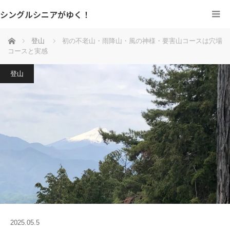
シングルシニアがゆく！
ホーム
登山
初の不老山・雨降山・風の神様・要害山コースは穴場
コースと実感
登山
2025.05.5