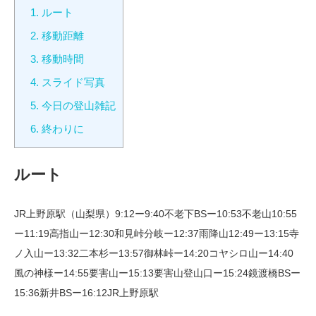
1.
ルート
2.
移動距離
3.
移動時間
4.
スライド写真
5.
今日の登山雑記
6.
終わりに
ルート
JR上野原駅（山梨県）9:12ー9:40不老下BSー10:53不老山10:55
ー11:19高指山ー12:30和見峠分岐ー12:37雨降山12:49ー13:15寺
ノ入山ー13:32二本杉ー13:57御林峠ー14:20コヤシロ山ー14:40
風の神様ー14:55要害山ー15:13要害山登山口ー15:24鏡渡橋BSー
15:36新井BSー16:12JR上野原駅