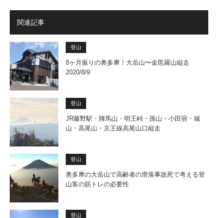
関連記事
登山
8ヶ月振りの奥多摩！大岳山〜金毘羅山縦走
2020/8/9
登山
JR藤野駅・陣馬山・明王峠・孫山・小田宿・城
山・高尾山・京王線高尾山口縦走
登山
奥多摩の大岳山で高齢者の滑落事故死で考える登
山客の筋トレの必要性
登山