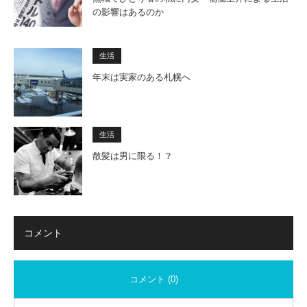
の影響はあるのか
生活
年末は実家のある札幌へ
生活
散髪は男に限る！？
コメント
コメント (0)