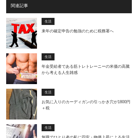
関連記事
生活
来年の確定申告の勉強のために税務署へ
生活
年金受給者である筋トレトレーニーの米価の高騰
から考える人生雑感
生活
お気に入りのカーディガンの引っかき穴が1800円
＋税
生活
無職でひとり者の私に円安・物価上昇による生活