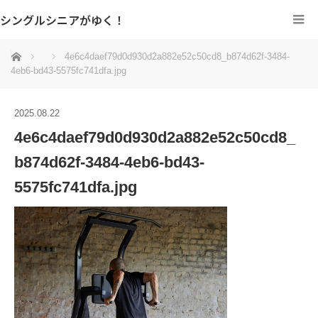
シングルシニアがゆく！
ホーム
4e6c4daef79d0d930d2a882e52c50cd8_b874d62f-3484-
4eb6-bd43-5575fc741dfa.jpg
2025.08.22
4e6c4daef79d0d930d2a882e52c50cd8_
b874d62f-3484-4eb6-bd43-
5575fc741dfa.jpg