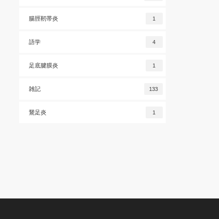
腸脛靭帯炎
1
語学
4
足底腱膜炎
1
雑記
133
鵞足炎
1