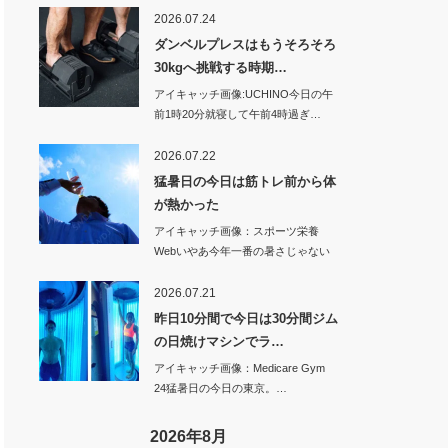
2026.07.24
ダンベルプレスはもうそろそろ
30kgへ挑戦する時期…
アイキャッチ画像:UCHINO今日の午
前1時20分就寝して午前4時過ぎ…
2026.07.22
猛暑日の今日は筋トレ前から体
が熱かった
アイキャッチ画像：スポーツ栄養
Webいやあ今年一番の暑さじゃない
のかな…
2026.07.21
昨日10分間で今日は30分間ジム
の日焼けマシンでラ…
アイキャッチ画像：Medicare Gym
24猛暑日の今日の東京。…
2026年8月