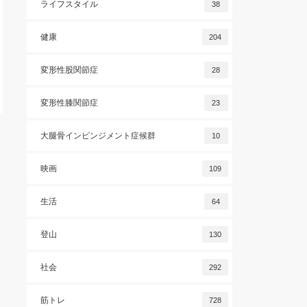
ライフスタイル
38
健康
204
変形性股関節症
28
変形性膝関節症
23
大腿骨インピンジメント症候群
10
映画
109
生活
64
登山
130
社会
292
筋トレ
728