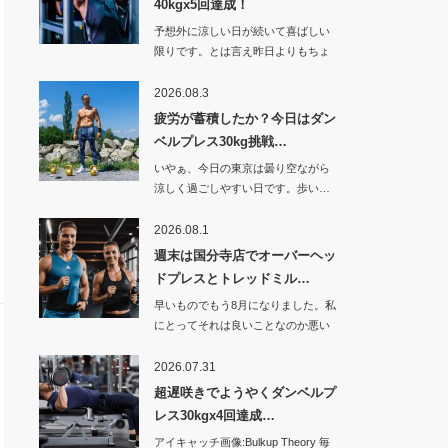
40kgx5回達成！
予想外に涼しい日が続いて喜ばしい
限りです。とは言え昨日よりもちょ
っと暑くなった…
2026.08.3
疲労が蓄積したか？今日はダン
ベルプレス30kg挑戦…
いやぁ、今日の東京は曇り空ながら
涼しく過ごしやすい日です。歩い…
2026.08.1
週末は国分寺店でオーバーヘッ
ドプレスとトレッドミル…
早いものでもう8月になりました。私
にとってそれは良いことなのか悪い
ことなのか。…
2026.07.31
超遅咲きでようやくダンベルプ
レス30kgx4回達成…
アイキャッチ画像:Bulkup Theory 毎