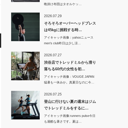
晩掛け布団はタオルケッ…
2026.07.29
そろそろオーバーヘッドプレス
は45kgに挑戦する時…
アイキャッチ画像：yahooニュース
men's club昨日は少し涼…
2026.07.27
渋谷店でトレッドミルから滑り
落ちる60代の女性を初…
アイキャッチ画像：VOUGE JAPAN
猛暑も一休みか。真夏日なのに今…
2026.07.25
登山に行けない夏の週末はジム
でトレッドミルをするに…
アイキャッチ画像:runners pulse今日
も過酷な暑さです。夏は…