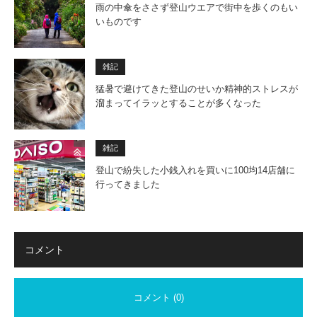
雨の中傘をささず登山ウエアで街中を歩くのもい
いものです
雑記
猛暑で避けてきた登山のせいか精神的ストレスが
溜まってイラッとすることが多くなった
雑記
登山で紛失した小銭入れを買いに100均14店舗に
行ってきました
コメント
コメント (0)