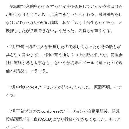
認知症で入院中の母がずっと食事拒否をしていたが点滴は血管
が脆くなりもうこれ以上点滴できないと言われる。最終決断をし
なければならないが姉は躊躇。私が「もう十分生きただろう」と
後押ししたが決断できないようだった。気持ちが重くなる。
・7月中旬上階の住人が転居したので嬉しくなったがその後も家
具を引く音やまず。上階の言う通り２つ上の階の住人か。管理会
社に連絡するも返事なし。というか従来のメールで送ったので返
信不可能か。イライラ。
・7月中旬Googleアドセンスが開かなくなった。原因不明。イラ
イラ。
・7月下旬ブログのwordpressのバージョンが自動更新後、新規
投稿画面が真っ白(WSoD)になり投稿ができなくなった。もっと
イライラ。