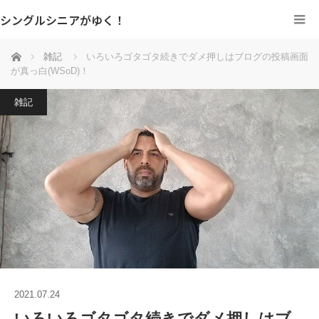
シングルシニアがゆく！
ホーム
雑記
いろいろゴタゴタ続きでダメ押しはブログの投稿画面
が真っ白(WSoD)！
雑記
2021.07.24
いろいろゴタゴタ続きでダメ押しはブ