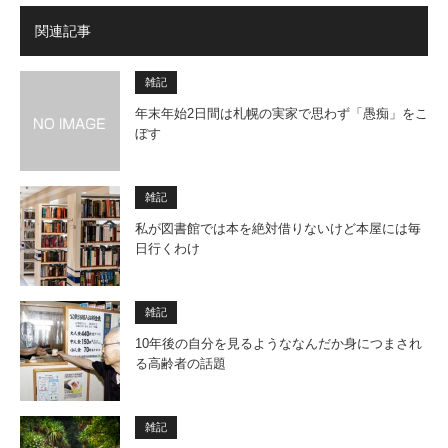
関連記事
雑記
年末年始2日間は札幌の実家で思わず「愚痴」をこ
ぼす
雑記
私が図書館では本を絶対借りないけど本屋には毎
日行くわけ
雑記
10年後の自分を見るようななんだか身につまされ
る高齢者の話題
雑記