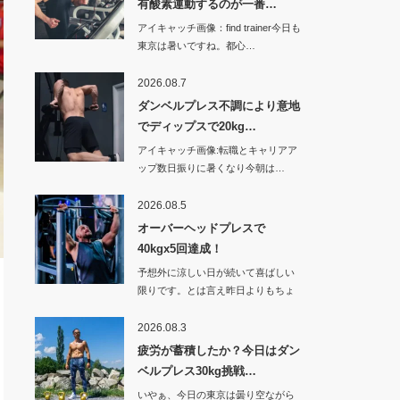
有酸素運動するのが一番…
アイキャッチ画像：find trainer今日も
東京は暑いですね。都心…
2026.08.7
ダンベルプレス不調により意地
でディップスで20kg…
アイキャッチ画像:転職とキャリアア
ップ数日振りに暑くなり今朝は…
2026.08.5
オーバーヘッドプレスで
40kgx5回達成！
予想外に涼しい日が続いて喜ばしい
限りです。とは言え昨日よりもちょ
っと暑くなった…
2026.08.3
疲労が蓄積したか？今日はダン
ベルプレス30kg挑戦…
いやぁ、今日の東京は曇り空ながら