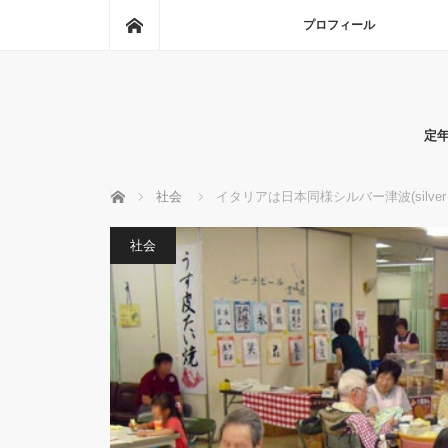
ホーム
プロフィール
定
ホーム
社会
イタリアは日本同様シルバー津波(silver 
社会