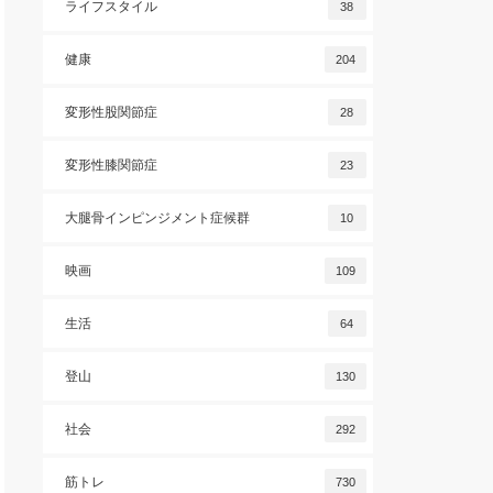
ライフスタイル
38
健康
204
変形性股関節症
28
変形性膝関節症
23
大腿骨インピンジメント症候群
10
映画
109
生活
64
登山
130
社会
292
筋トレ
730