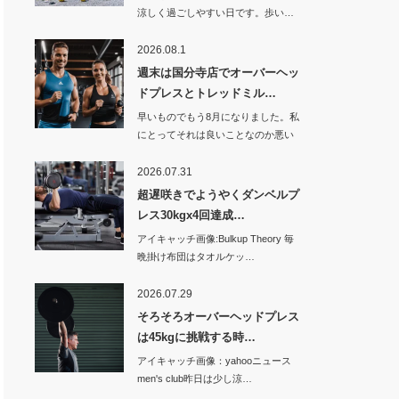
涼しく過ごしやすい日です。歩い…
2026.08.1
週末は国分寺店でオーバーヘッ
ドプレスとトレッドミル…
早いものでもう8月になりました。私
にとってそれは良いことなのか悪い
ことなのか。…
2026.07.31
超遅咲きでようやくダンベルプ
レス30kgx4回達成…
アイキャッチ画像:Bulkup Theory 毎
晩掛け布団はタオルケッ…
2026.07.29
そろそろオーバーヘッドプレス
は45kgに挑戦する時…
アイキャッチ画像：yahooニュース
men's club昨日は少し涼…