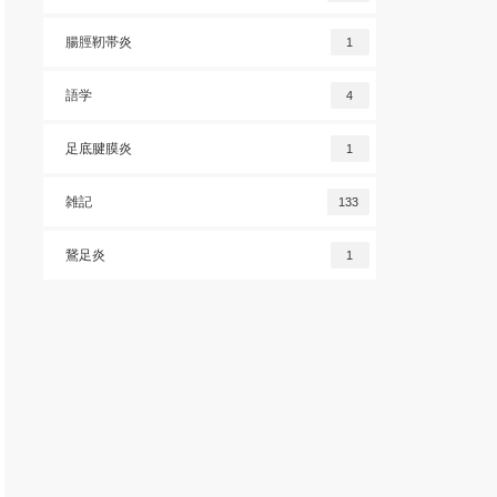
腸脛靭帯炎
1
語学
4
足底腱膜炎
1
雑記
133
鵞足炎
1