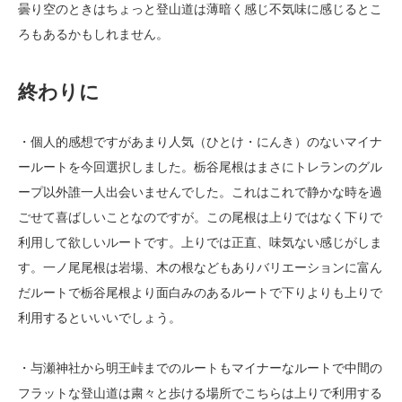
曇り空のときはちょっと登山道は薄暗く感じ不気味に感じるとこ
ろもあるかもしれません。
終わりに
・個人的感想ですがあまり人気（ひとけ・にんき）のないマイナ
ールートを今回選択しました。栃谷尾根はまさにトレランのグル
ープ以外誰一人出会いませんでした。これはこれで静かな時を過
ごせて喜ばしいことなのですが。この尾根は上りではなく下りで
利用して欲しいルートです。上りでは正直、味気ない感じがしま
す。一ノ尾尾根は岩場、木の根などもありバリエーションに富ん
だルートで栃谷尾根より面白みのあるルートで下りよりも上りで
利用するといいいでしょう。
・与瀬神社から明王峠までのルートもマイナーなルートで中間の
フラットな登山道は粛々と歩ける場所でこちらは上りで利用する