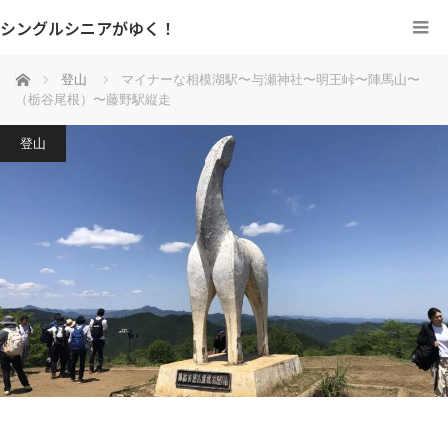
シングルシニアがゆく！
ホーム
登山
マイナーな相模湖駅〜与瀬神社〜明王峠〜陣馬山〜
（栃谷尾根）〜藤野駅縦走
登山