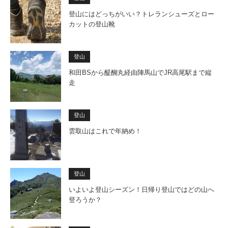
登山にはどっちがいい？トレランシューズとロー
カットの登山靴
登山
和田BSから醍醐丸経由陣馬山でJR高尾駅まで縦
走
登山
雲取山はこれで年納め！
登山
いよいよ登山シーズン！日帰り登山ではどの山へ
登ろうか？