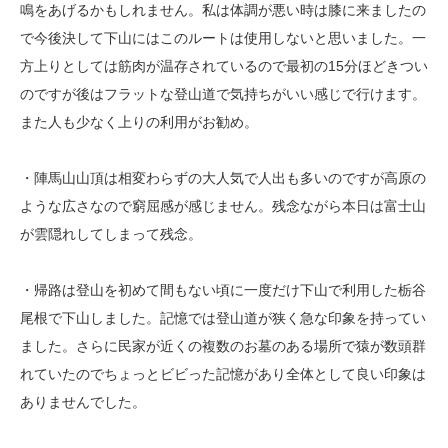
鳴をあげるかもしれません。私は体調が悪い時は膝に来ましたの
で今後決して下山にはこのルートは使用しないと思いました。一
方上りとしては筋肉が温存されているので最初の15分ほどきつい
のですが後はフラットな登山道で気持ちがいい感じで行けます。
また人も少なく上りの利用がお勧め。
・陣馬山山頂は相変わらずの大人気で人出も多いのですが高原の
ような広さなので窮屈感が感じません。残念ながら本日は富士山
が雲隠れしてしまって残念。
・帰路は登山を初めて間もない頃に一度だけ下山で利用した栃谷
尾根で下山しました。記憶では登山道が狭く急な印象を持ってい
ました。さらに民家が近くの複数のお墓のある場所で猿が数頭群
れていたのでちょっとビビった記憶があり全体として良い印象は
ありませんでした。