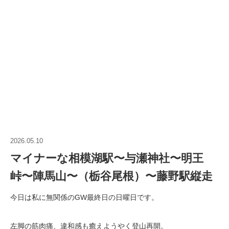
2026.05.10
マイナーな相模湖駅〜与瀬神社〜明王
峠〜陣馬山〜（栃谷尾根）〜藤野駅縦走
今日は私に無関係のGW最終日の日曜日です。
左脚の筋肉痛、違和感も癒えようやく登山再開。