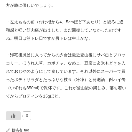
方が膝に優しいでしょう。
・左太ももの前（付け根から4、5cmほど下あたり）と後ろに違
和感と軽い筋肉痛が出ました。まだ回復していなかったのです
ね。明日は筋トレ日ですが脚トレは中止かな。
・帰宅後風呂に入ってからの夕食は最近登山後にサバ缶とブロッ
コリー、ほうれん草、カボチャ、なめこ、豆腐に玄米もどきを入
れておじやのようにして食しています。それ以外にスーパーで買
ったポテトサラダとたっぷりな枝豆（冷凍）と発泡酒、酎ハイ缶
（いずれも350ml)で乾杯です。これが登山後の楽しみ。落ち着い
てからプロティンを15gほど。
0
投稿者:
tao