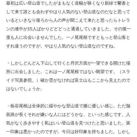
最初は広い登山道でしたがまもなく道幅が狭くなり新緑で鬱蒼と
して来て誰とも会わずやはり人気のない登山道なのだなと思って
いるといきなり後ろから人の声が聞こえて来たと思ったらトレラ
ンの連中が15人ばかりどどどっと通過していきました。その後一
度も人に出会いませんでした。一ノ尾尾根ですともっと登山客と
すれ違うのですが。やはり人気のない登山道なのですね。
・しかしどんどん下山して行くと丹沢方面が一望できる開けた場
所に出会しました。これは一ノ尾尾根ではない眺望です。（スラ
イド写真参照。）確か雲がなければ富士山もここから見えたので
はないでしょうか。
・栃谷尾根は全体的に緩やかな登山道で膝に優しい感じ。ただ舗
装路が長くそれが嫌いな人にはどうかな、といった感じです。人
気がなく歩きやすく私はいい登山道を見つけたと思いました。第
一印象は悪かったのですが。今日は好印象を持ちました。しかし