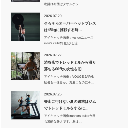
晩掛け布団はタオルケッ…
2026.07.29
そろそろオーバーヘッドプレス
は45kgに挑戦する時…
アイキャッチ画像：yahooニュース
men's club昨日は少し涼…
2026.07.27
渋谷店でトレッドミルから滑り
落ちる60代の女性を初…
アイキャッチ画像：VOUGE JAPAN
猛暑も一休みか。真夏日なのに今…
2026.07.25
登山に行けない夏の週末はジム
でトレッドミルをするに…
アイキャッチ画像:runners pulse今日
も過酷な暑さです。夏は…