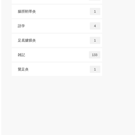
腸脛靭帯炎
1
語学
4
足底腱膜炎
1
雑記
133
鵞足炎
1