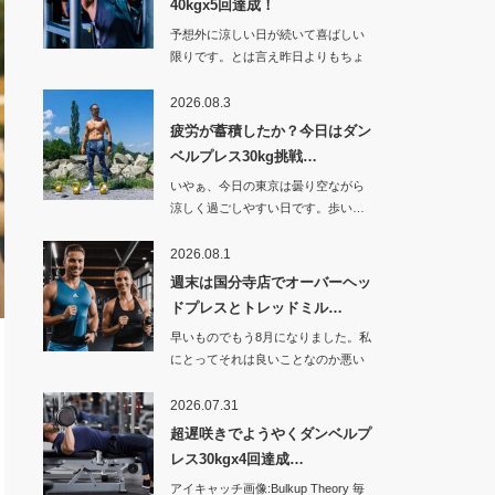
40kgx5回達成！
予想外に涼しい日が続いて喜ばしい
限りです。とは言え昨日よりもちょ
っと暑くなった…
2026.08.3
疲労が蓄積したか？今日はダン
ベルプレス30kg挑戦…
いやぁ、今日の東京は曇り空ながら
涼しく過ごしやすい日です。歩い…
2026.08.1
週末は国分寺店でオーバーヘッ
ドプレスとトレッドミル…
早いものでもう8月になりました。私
にとってそれは良いことなのか悪い
ことなのか。…
2026.07.31
超遅咲きでようやくダンベルプ
レス30kgx4回達成…
アイキャッチ画像:Bulkup Theory 毎