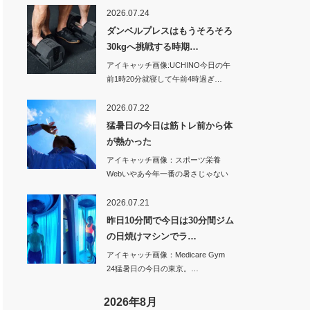
2026.07.24
ダンベルプレスはもうそろそろ
30kgへ挑戦する時期…
アイキャッチ画像:UCHINO今日の午
前1時20分就寝して午前4時過ぎ…
2026.07.22
猛暑日の今日は筋トレ前から体
が熱かった
アイキャッチ画像：スポーツ栄養
Webいやあ今年一番の暑さじゃない
のかな…
2026.07.21
昨日10分間で今日は30分間ジム
の日焼けマシンでラ…
アイキャッチ画像：Medicare Gym
24猛暑日の今日の東京。…
2026年8月