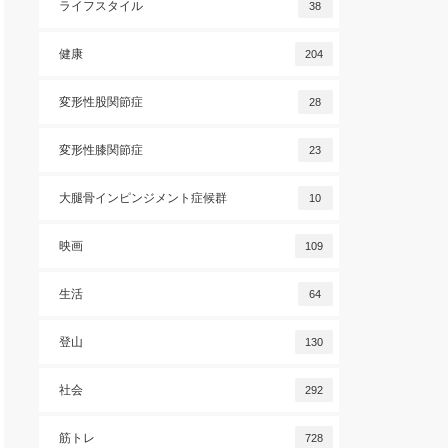
ライフスタイル
38
健康
204
変形性股関節症
28
変形性膝関節症
23
大腿骨インピンジメント症候群
10
映画
109
生活
64
登山
130
社会
292
筋トレ
728