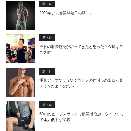
筋トレ
2023年ジム営業開始日の筋トレ
筋トレ
左肘の滑膜包炎が治ってきたと思ったら今度はテ
ニス肘
筋トレ
重量アップでようやく筋トレの停滞期の出口が見
えてきたような気が…
筋トレ
60kgのヒップスラストで疲労感増加！ウトウトし
て体力低下を実感