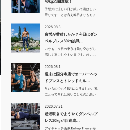
40kgx5回達成！
予想外に涼しい日が続いて喜ばしい
限りです。とは言え昨日よりもちょ
っと暑くなった…
2026.08.3
疲労が蓄積したか？今日はダン
ベルプレス30kg挑戦…
いやぁ、今日の東京は曇り空ながら
涼しく過ごしやすい日です。歩い…
2026.08.1
週末は国分寺店でオーバーヘッ
ドプレスとトレッドミル…
早いものでもう8月になりました。私
にとってそれは良いことなのか悪い
ことなのか。…
2026.07.31
超遅咲きでようやくダンベルプ
レス30kgx4回達成…
アイキャッチ画像:Bulkup Theory 毎