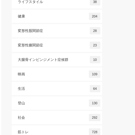
ライフスタイル
38
健康
204
変形性股関節症
28
変形性膝関節症
23
大腿骨インピンジメント症候群
10
映画
109
生活
64
登山
130
社会
292
筋トレ
728