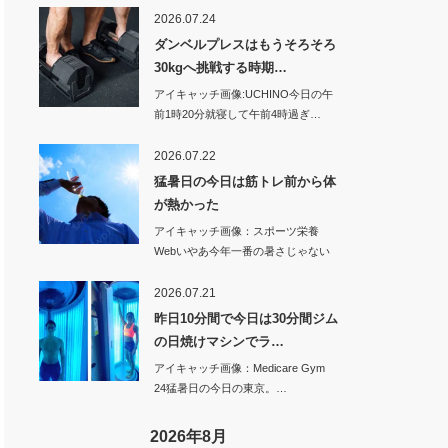
2026.07.24
ダンベルプレスはもうそろそろ
30kgへ挑戦する時期…
アイキャッチ画像:UCHINO今日の午
前1時20分就寝して午前4時過ぎ…
2026.07.22
猛暑日の今日は筋トレ前から体
が熱かった
アイキャッチ画像：スポーツ栄養
Webいやあ今年一番の暑さじゃない
のかな…
2026.07.21
昨日10分間で今日は30分間ジム
の日焼けマシンでラ…
アイキャッチ画像：Medicare Gym
24猛暑日の今日の東京。…
2026年8月