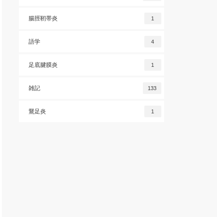
腸脛靭帯炎
1
語学
4
足底腱膜炎
1
雑記
133
鵞足炎
1