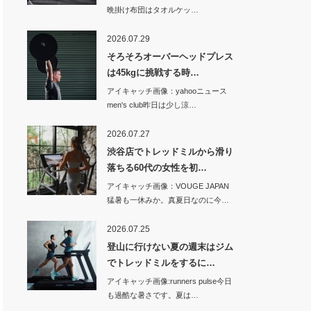
晩掛け布団はタオルケッ…
2026.07.29
そろそろオーバーヘッドプレス
は45kgに挑戦する時…
アイキャッチ画像：yahooニュース
men's club昨日は少し涼…
2026.07.27
渋谷店でトレッドミルから滑り
落ちる60代の女性を初…
アイキャッチ画像：VOUGE JAPAN
猛暑も一休みか。真夏日なのに今…
2026.07.25
登山に行けない夏の週末はジム
でトレッドミルをするに…
アイキャッチ画像:runners pulse今日
も過酷な暑さです。夏は…