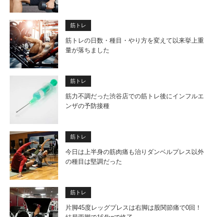
筋トレ
筋トレの日数・種目・やり方を変えて以来挙上重
量が落ちました
筋トレ
筋力不調だった渋谷店での筋トレ後にインフルエ
ンザの予防接種
筋トレ
今日は上半身の筋肉痛も治りダンベルプレス以外
の種目は堅調だった
筋トレ
片脚45度レッグプレスは右脚は股関節痛で0回！