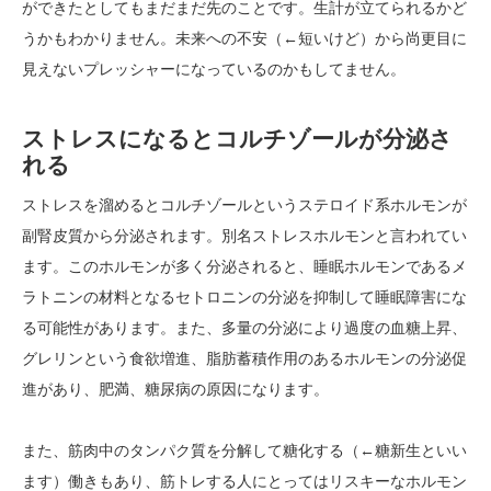
ができたとしてもまだまだ先のことです。生計が立てられるかど
うかもわかりません。未来への不安（←短いけど）から尚更目に
見えないプレッシャーになっているのかもしてません。
ストレスになるとコルチゾールが分泌さ
れる
ストレスを溜めるとコルチゾールというステロイド系ホルモンが
副腎皮質から分泌されます。別名ストレスホルモンと言われてい
ます。このホルモンが多く分泌されると、睡眠ホルモンであるメ
ラトニンの材料となるセトロニンの分泌を抑制して睡眠障害にな
る可能性があります。また、多量の分泌により過度の血糖上昇、
グレリンという食欲増進、脂肪蓄積作用のあるホルモンの分泌促
進があり、肥満、糖尿病の原因になります。
また、筋肉中のタンパク質を分解して糖化する（←糖新生といい
ます）働きもあり、筋トレする人にとってはリスキーなホルモン