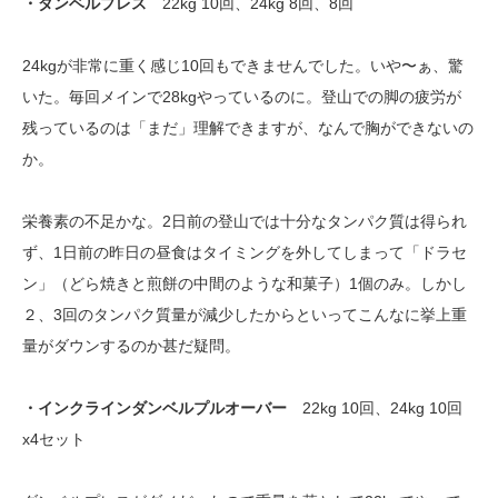
・ダンベルプレス
22kg 10回、24kg 8回、8回
24kgが非常に重く感じ10回もできませんでした。いや〜ぁ、驚
いた。毎回メインで28kgやっているのに。登山での脚の疲労が
残っているのは「まだ」理解できますが、なんで胸ができないの
か。
栄養素の不足かな。2日前の登山では十分なタンパク質は得られ
ず、1日前の昨日の昼食はタイミングを外してしまって「ドラセ
ン」（どら焼きと煎餅の中間のような和菓子）1個のみ。しかし
２、3回のタンパク質量が減少したからといってこんなに挙上重
量がダウンするのか甚だ疑問。
・インクラインダンベルプルオーバー
22kg 10回、24kg 10回
x4セット