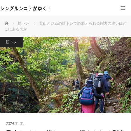
シングルシニアがゆく！
ホーム
筋トレ
登山とジムの筋トレでの鍛えられる脚力の違いはど
こにあるのか
筋トレ
2024.11.11