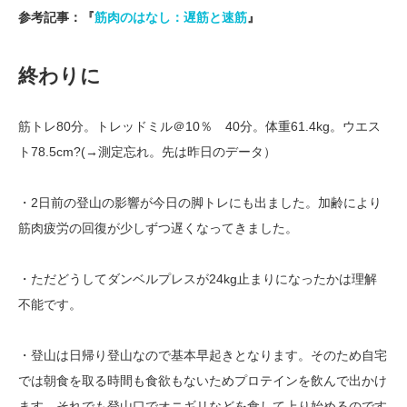
参考記事：『
筋肉のはなし：遅筋と速筋
』
終わりに
筋トレ80分。トレッドミル＠10％ 40分。体重61.4kg。ウエス
ト78.5cm?(→測定忘れ。先は昨日のデータ）
・2日前の登山の影響が今日の脚トレにも出ました。加齢により
筋肉疲労の回復が少しずつ遅くなってきました。
・ただどうしてダンベルプレスが24kg止まりになったかは理解
不能です。
・登山は日帰り登山なので基本早起きとなります。そのため自宅
では朝食を取る時間も食欲もないためプロテインを飲んで出かけ
ます。それでも登山口でオニギリなどを食して上り始めるのです