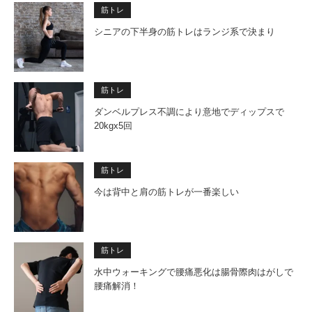
筋トレ
シニアの下半身の筋トレはランジ系で決まり
筋トレ
ダンベルプレス不調により意地でディップスで
20kgx5回
筋トレ
今は背中と肩の筋トレが一番楽しい
筋トレ
水中ウォーキングで腰痛悪化は腸骨際肉はがしで
腰痛解消！