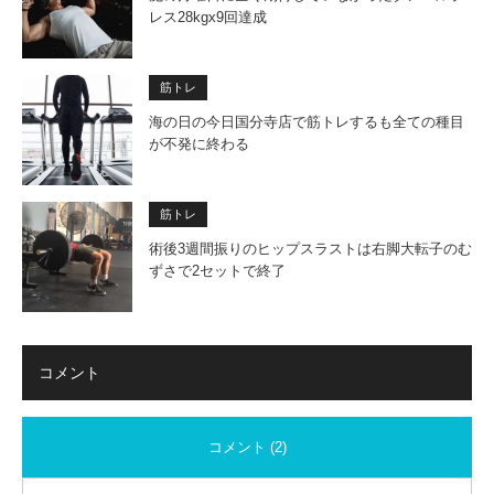
レス28kgx9回達成
筋トレ
海の日の今日国分寺店で筋トレするも全ての種目
が不発に終わる
筋トレ
術後3週間振りのヒップスラストは右脚大転子のむ
ずさで2セットで終了
コメント
コメント (2)