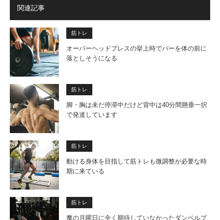
関連記事
筋トレ
オーバーヘッドプレスの挙上時でバーを体の前に
落としそうになる
筋トレ
脚・胸は未だ停滞中だけど背中は40分間懸垂一択
で発達しています
筋トレ
動ける身体を目指して筋トレも微調整が必要な時
期に来ている
筋トレ
魔の月曜日に全く期待していなかったダンベルプ