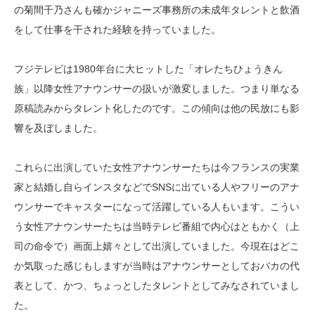
の菊間千乃さんも確かジャニーズ事務所の未成年タレントと飲酒
をして仕事を干された経験を持っていました。
フジテレビは1980年台に大ヒットした「オレたちひょうきん
族」以降女性アナウンサーの扱いが激変しました。つまり単なる
原稿読みからタレント化したのです。この傾向は他の民放にも影
響を及ぼしました。
これらに出演していた女性アナウンサーたちは今フランスの実業
家と結婚し自らインスタなどでSNSに出ている人やフリーのアナ
ウンサーでキャスターになって活躍している人もいます。こうい
う女性アナウンサーたちは当時テレビ番組で内心はともかく（上
司の命令で）画面上嬉々として出演していました。今現在はどこ
か気取った感じもしますが当時はアナウンサーとしておバカの代
表として、かつ、ちょっとしたタレントとしてみなされていまし
た。