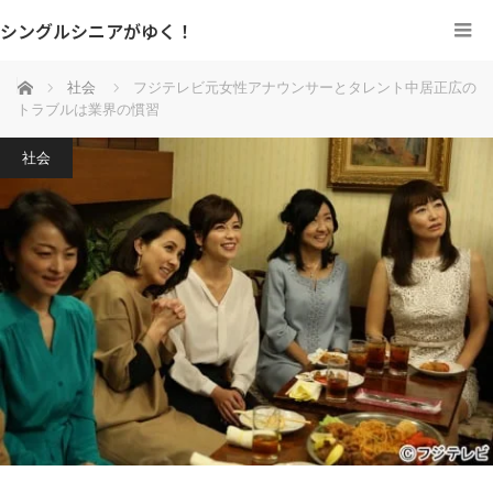
シングルシニアがゆく！
ホーム
社会
フジテレビ元女性アナウンサーとタレント中居正広の
トラブルは業界の慣習
社会