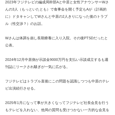
2023年フジテレビの編成局幹部Aと中居と女性アナウンサーWさ
んの3人（もっといたとも）で食事会を開く予定もAが（計画的
に）ドタキャンしてWさんと中居の2人きりになった後のトラブ
ル（性交渉？）のお話。
Wさんは体調を崩し長期療養に入り入院。その後PTSDだったと
公表。
2024年12月中居側が示談金9000万円を支払い示談成立するも週
刊誌にリークされ騒ぎが一気に広がる。
フジテレビはトラブル直後にこの問題を認識しつつも中居のテレ
ビ出演続行させる。
2025年1月になって事が大きくなってフジテレビ社長会見を行う
もテレビを入れない、他局の質問も受けつかない一方的な会見を