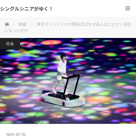
シングルシニアがゆく！
ホーム
社会
東京オリンピックの開会式はなぜあんなにひどい演出
になったのか
社会
2021.07.25