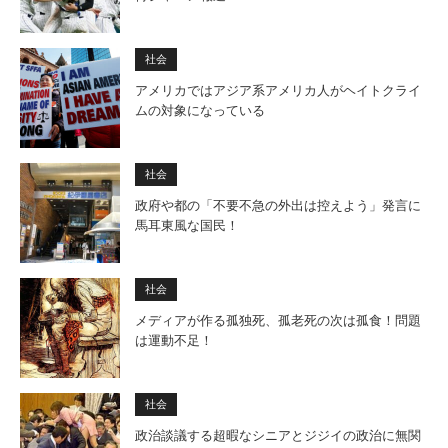
社会
アメリカではアジア系アメリカ人がヘイトクライ
ムの対象になっている
社会
政府や都の「不要不急の外出は控えよう」発言に
馬耳東風な国民！
社会
メディアが作る孤独死、孤老死の次は孤食！問題
は運動不足！
社会
政治談議する超暇なシニアとジジイの政治に無関