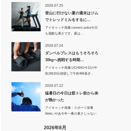
2026.07.25
登山に行けない夏の週末はジム
でトレッドミルをするに…
アイキャッチ画像:runners pulse今日
も過酷な暑さです。夏は…
2026.07.24
ダンベルプレスはもうそろそろ
30kgへ挑戦する時期…
アイキャッチ画像:UCHINO今日の午
前1時20分就寝して午前4時過ぎ…
2026.07.22
猛暑日の今日は筋トレ前から体
が熱かった
アイキャッチ画像：スポーツ栄養
Webいやあ今年一番の暑さじゃない
のかな…
2026年8月