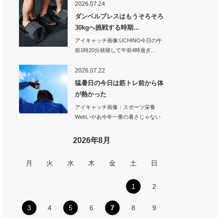
2026.07.24
ダンベルプレスはもうそろそろ
30kgへ挑戦する時期…
アイキャッチ画像:UCHINO今日の午
前1時20分就寝して午前4時過ぎ…
2026.07.22
猛暑日の今日は筋トレ前から体
が熱かった
アイキャッチ画像：スポーツ栄養
Webいやあ今年一番の暑さじゃない
のかな…
2026年8月
月
火
水
木
金
土
日
1
2
3
4
5
6
7
8
9