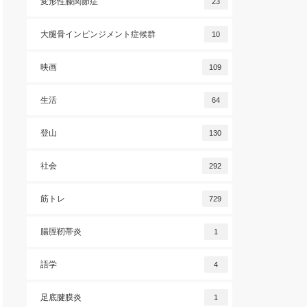
変形性膝関節症
23
大腿骨インピンジメント症候群
10
映画
109
生活
64
登山
130
社会
292
筋トレ
729
腸脛靭帯炎
1
語学
4
足底腱膜炎
1