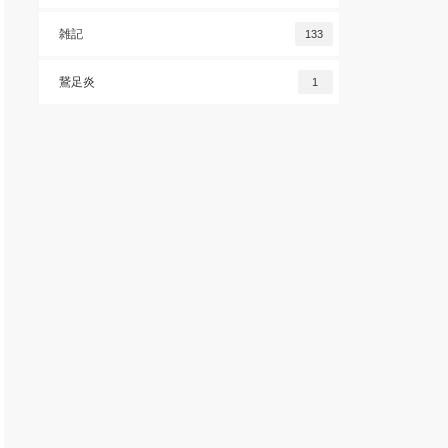
雑記
133
鵞足炎
1