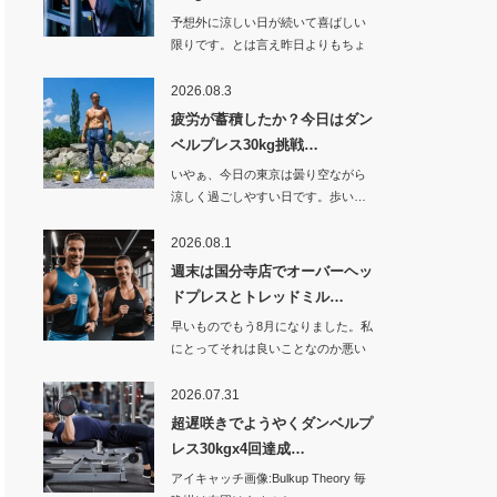
予想外に涼しい日が続いて喜ばしい
限りです。とは言え昨日よりもちょ
っと暑くなった…
2026.08.3
疲労が蓄積したか？今日はダン
ベルプレス30kg挑戦…
いやぁ、今日の東京は曇り空ながら
涼しく過ごしやすい日です。歩い…
2026.08.1
週末は国分寺店でオーバーヘッ
ドプレスとトレッドミル…
早いものでもう8月になりました。私
にとってそれは良いことなのか悪い
ことなのか。…
2026.07.31
超遅咲きでようやくダンベルプ
レス30kgx4回達成…
アイキャッチ画像:Bulkup Theory 毎