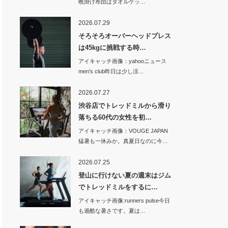
晩掛け布団はタオルケッ…
2026.07.29
そろそろオーバーヘッドプレス
は45kgに挑戦する時…
アイキャッチ画像：yahooニュース
men's club昨日は少し涼…
2026.07.27
渋谷店でトレッドミルから滑り
落ちる60代の女性を初…
アイキャッチ画像：VOUGE JAPAN
猛暑も一休みか。真夏日なのに今…
2026.07.25
登山に行けない夏の週末はジム
でトレッドミルをするに…
アイキャッチ画像:runners pulse今日
も過酷な暑さです。夏は…