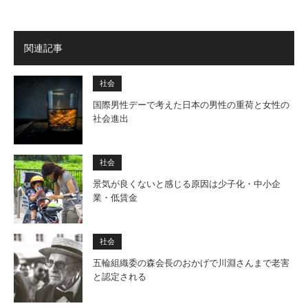
関連記事
社会
国際男性デーで考えた日本の男性の重荷と女性の
社会進出
社会
景気が良くないと感じる原因は少子化・中小企
業・低賃金
社会
五輪組織委の森会長のおかげで川淵さんまで老害
と認定される