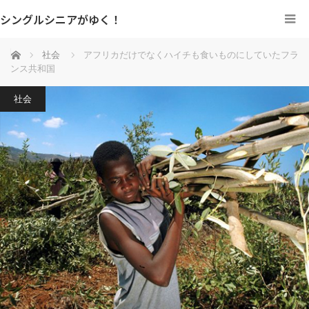
シングルシニアがゆく！
ホーム
社会
アフリカだけでなくハイチも食いものにしていたフラ
ンス共和国
社会