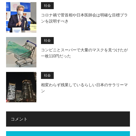
社会
コロナ禍で菅首相や日本医師会は明確な目標プラ
ンを説明すべき
社会
コンビニとスーパーで大量のマスクを見つけたが
一枚110円だった
社会
相変わらず残業しているらしい日本のサラリーマ
ン
コメント