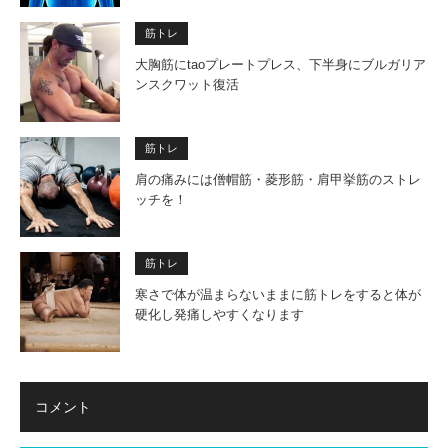
筋トレ
大胸筋にtaoプレートプレス、下半身にブルガリア
ンスクワット復活
筋トレ
肩の痛みには僧帽筋・菱形筋・肩甲挙筋のストレ
ッチを！
筋トレ
寒さで体が温まらないままに筋トレをすると体が
硬化し発痛しやすくなります
コメント