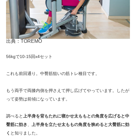
出典：TOREMO
56kgで10-15回x4セット
これも前回通り。中臀筋狙いの筋トレ種目です。
もう両手で両膝内側を押さえて押し広げてやっています。したが
って姿勢は前傾になっています。
調べると
上半身を背もたれに寝かせ太ももとの角度を広げると中
臀筋に効き
、
上半身を立たせ太ももの角度を狭めると大臀筋に効
く
と知りました。