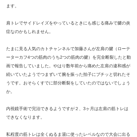
ます。
肩トレでサイドレイズをやっているときにも感じる痛みで腱の炎
症なのかもしれません。
たまに見る人気のカトチャンネルで加藤さんが左肩の腱（ローテ
ーターカフ4つの筋肉のうち2つの筋肉の腱）を完全断裂したと動
画で報告していました。やはり数年前から痛めた左肩の違和感が
続いていたようでつまずいて腕を振った拍子にブチッと切れたそ
うです。おそらくすでに部分断裂をしていたのではないでしょう
か。
内視鏡手術で完治できるようですが２、3ヶ月は左肩の筋トレは
できなくなります。
私程度の筋トレは全くぬるま湯に使ったレベルなので大会に出る