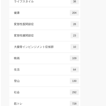
ライフスタイル
38
健康
204
変形性股関節症
28
変形性膝関節症
23
大腿骨インピンジメント症候群
10
映画
109
生活
64
登山
130
社会
292
筋トレ
728