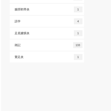
腸脛靭帯炎
1
語学
4
足底腱膜炎
1
雑記
133
鵞足炎
1