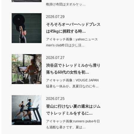
晩掛け布団はタオルケッ…
2026.07.29
そろそろオーバーヘッドプレス
は45kgに挑戦する時…
アイキャッチ画像：yahooニュース
men's club昨日は少し涼…
2026.07.27
渋谷店でトレッドミルから滑り
落ちる60代の女性を初…
アイキャッチ画像：VOUGE JAPAN
猛暑も一休みか。真夏日なのに今…
2026.07.25
登山に行けない夏の週末はジム
でトレッドミルをするに…
アイキャッチ画像:runners pulse今日
も過酷な暑さです。夏は…