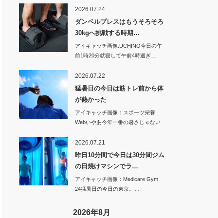
2026.07.24
ダンベルプレスはもうそろそろ
30kgへ挑戦する時期…
アイキャッチ画像:UCHINO今日の午
前1時20分就寝して午前4時過ぎ…
2026.07.22
猛暑日の今日は筋トレ前から体
が熱かった
アイキャッチ画像：スポーツ栄養
Webいやあ今年一番の暑さじゃない
のかな…
2026.07.21
昨日10分間で今日は30分間ジム
の日焼けマシンでラ…
アイキャッチ画像：Medicare Gym
24猛暑日の今日の東京。…
2026年8月