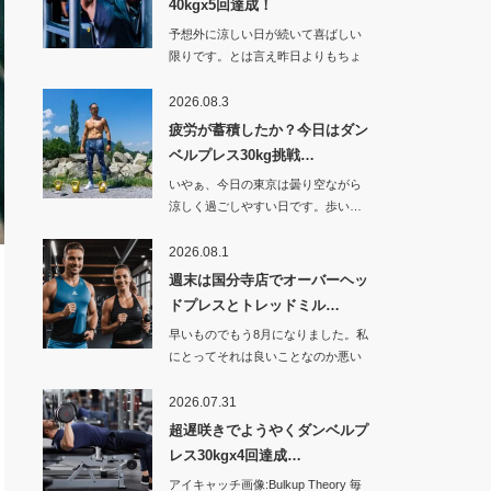
40kgx5回達成！
予想外に涼しい日が続いて喜ばしい
限りです。とは言え昨日よりもちょ
っと暑くなった…
2026.08.3
疲労が蓄積したか？今日はダン
ベルプレス30kg挑戦…
いやぁ、今日の東京は曇り空ながら
涼しく過ごしやすい日です。歩い…
2026.08.1
週末は国分寺店でオーバーヘッ
ドプレスとトレッドミル…
早いものでもう8月になりました。私
にとってそれは良いことなのか悪い
ことなのか。…
2026.07.31
超遅咲きでようやくダンベルプ
レス30kgx4回達成…
アイキャッチ画像:Bulkup Theory 毎