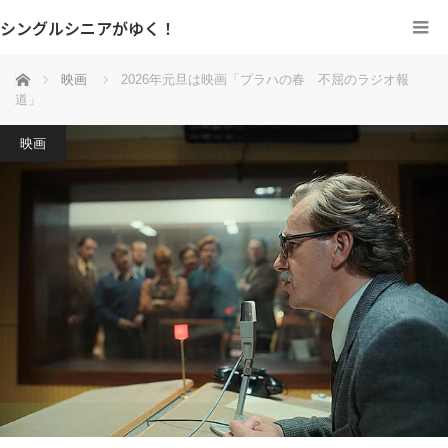
シングルシニアがゆく！
ホーム
映画
2026年元旦は映画「プラハの春 不屈のラジオ報
道」
映画