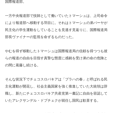
国際報道部。
一方中央報道部で技師として働いていたトマーシュは、上司命令
により報道部へ移動する羽目に。それはトマーシュの弟パーヤが
民主化の学生運動をしていることを見逃す見返りに、国際報道局
部長ヴァイナーの監視を命ずるものだった。
やむを得ず移動したトマーシュは国際報道局の信頼を得つつも彼
らの報道の自由を目指す真摯な態度に感銘を受け弟の命の危険と
の間に葛藤し続ける。
そんな状況下でチェコスロバキアは「プラハの春」と呼ばれる民
主化運動が開花し、社会主義国家を強く推進していた大統領は辞
職し、新たにチェコスロバキア共産党第一書記に自由を容認して
いたアレクサンデル・ドプチェクが就任し国民は歓喜する。