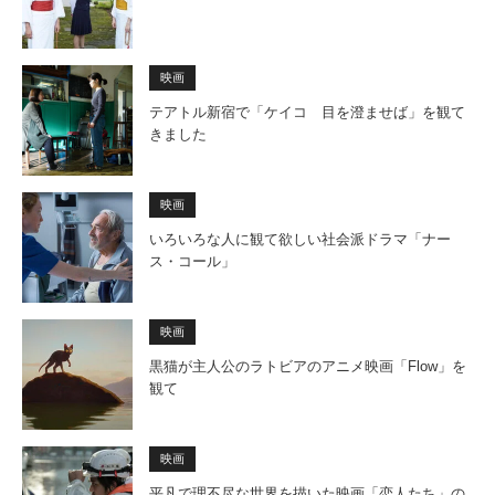
映画
テアトル新宿で「ケイコ 目を澄ませば」を観て
きました
映画
いろいろな人に観て欲しい社会派ドラマ「ナー
ス・コール」
映画
黒猫が主人公のラトビアのアニメ映画「Flow」を
観て
映画
平凡で理不尽な世界を描いた映画「恋人たち」の