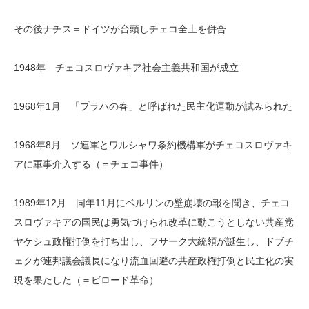
その後ナチス＝ドイツが台頭しチェコ全土を併合
1948年 チェコスロヴァキア社会主義共和国が成立
1968年1月 「プラハの春」と呼ばれた民主化運動が試みられた
1968年8月 ソ連軍とワルシャワ条約機構軍がチェコスロヴァキ
アに軍事介入する（＝チェコ事件）
1989年12月 同年11月にベルリンの壁崩壊の報を聞き、チェコ
スロヴァキアの国民は勇気づけられ改革に動こうとしない共産党
ヤケシュ政権打倒を打ち出し、フサーク大統領が誕生し、ドブチ
ェクが連邦議会議長になり流血回避の共産政権打倒と民主化の実
現を果たした（＝ビロード革命）