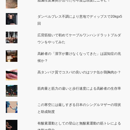
脂漏性皮膚炎が治ったら今度は頭皮にニキビ！
ダンベルプレス不調により意地でディップスで20kgx5
回
広背筋狙いで初めてケーブルワンハンドラットプルダ
ウンをやってみた
高齢者の「漢字が書けなくなってきた」は認知症の兆
候か？
高タンパク質でコスパの良いのはツナ缶か鶏胸肉か？
筋肉量と筋力の違いと歩行速度による高齢者の生存率
この寒空には厳しすぎる日本のシングルマザーの現状
と助成制度
有酸素運動としての登山と無酸素運動の筋トレによる