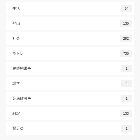
生活
64
登山
130
社会
292
筋トレ
730
腸脛靭帯炎
1
語学
4
足底腱膜炎
1
雑記
133
鵞足炎
1