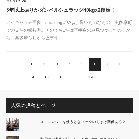
2026.05.20
5年以上振りかダンベルシュラッグ40kgx2復活！
アイキャッチ画像：smartlogいやぁ、驚いたのなんの。奥多摩町
での２件の熊被害。そのうち1件は下半身のみ見つかったのすか
ら。奥多摩らしからぬ事件。…
«
1
2
3
4
5
6
7
8
9
10
11
…
220
»
人気の投稿とページ
スミスマシンを使うときフックの向きは関係ある？