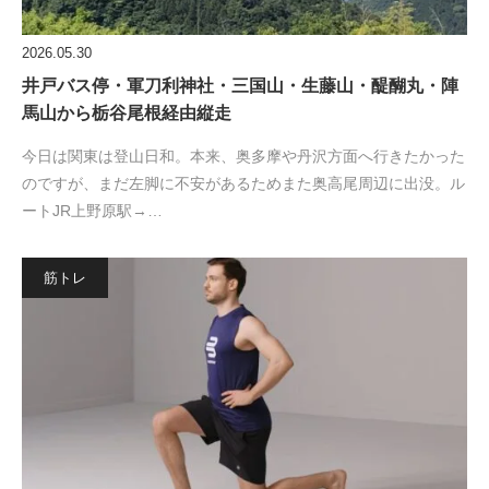
2026.05.30
井戸バス停・軍刀利神社・三国山・生藤山・醍醐丸・陣
馬山から栃谷尾根経由縦走
今日は関東は登山日和。本来、奥多摩や丹沢方面へ行きたかった
のですが、まだ左脚に不安があるためまた奥高尾周辺に出没。ル
ートJR上野原駅→…
筋トレ