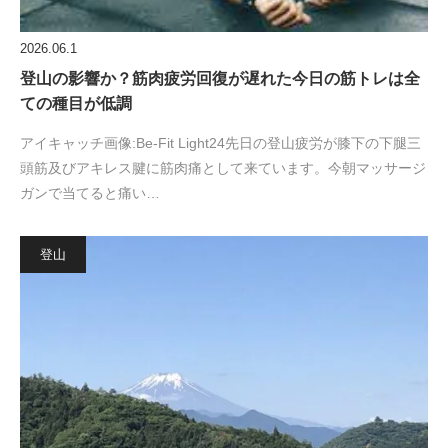
2026.06.1
登山の影響か？筋肉疲労回復が遅れた今日の筋トレは全
ての種目が低調
アイキャッチ画像:Be-Fit Light24先日の登山疲労が膝下の下腿三
頭筋及びアキレス腱に筋肉痛として来ています。今朝マッサージ
ガンで当てると痛い…
登山