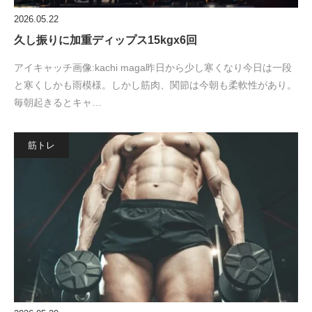
2026.05.22
久し振りに加重ディップス15kgx6回
アイキャッチ画像:kachi maga昨日から少し寒くなり今日は一段
と寒くしかも雨模様。しかし筋肉、関節は今朝も柔軟性があり。
毎朝起きるとキャ…
筋トレ