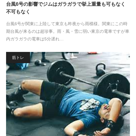
台風6号の影響でジムはガラガラで挙上重量も可もなく
不可もなく
台風6号が関東に上陸して東京も昨夜から雨模様。関東にこの時
期台風が来るのは超珍事。雨・風・雪に弱い東京の電車ですが車
内ガラガラの電車は5分遅れ…
筋トレ