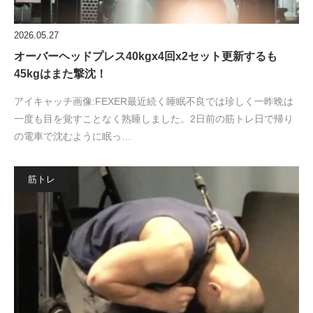
2026.05.27
オーバーヘッドプレス40kgx4回x2セット更新するも
45kgはまた撃沈！
アイキャッチ画像:FEXER最近続く睡眠不良では珍しく一昨晩は
一度も目を覚すことなく熟睡しました。2日前の筋トレ日で帰り
の電車で沈むように眠っ…
筋トレ