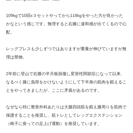
109kgで10回x３セットやってから118kgをやった方が良かった
かなという感じです。無理すると右膝に違和感が出てくるので心
配。
レッグプレスも少しずつではありますが重量が伸びていますが無
理は禁物。
2年前に登山で右膝の半月板損傷し変形性関節症になって以来、
なるべく膝に負荷をかけないようにして下半身の筋肉を鍛えるこ
とをやってきましたが、ここに矛盾があるのです。
なぜなら特に整形外科あたりは大腿四頭筋を鍛え膝周りを筋肉で
保護することを推奨し、筋トレとしてレッグエクステンション
（椅子に座っての足上げ運動）を推奨しています。