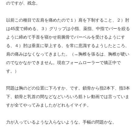
のですが、残念。
以前この種目で左肩を痛めたので１）肩を下制すること、２）肘
は45度で締める、３）グリップは小指、薬指、中指でバーを絞る
ように締めて手首を寝かせ前腕骨でバーベルを受けるようにす
る、４）肘は垂直に挙上する、を常に意識するようしたところ、
肩の痛みはなくなってきました。（→胸椎を張るは、胸椎が硬い
のでなかなかできません。現在フォームローラーで矯正中で
す。）
問題は胸のどの位置に下ろすか、です。鎖骨から指2本下、指3本
下、鎖骨と乳首の間などなどいろいろ筋トレ動画では言っていま
すが全てやってみましたがどれもイマイチ。
力が入っているような入らないような。手幅の問題かな。