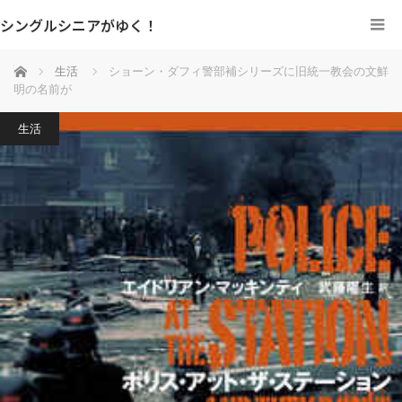
シングルシニアがゆく！
ホーム
生活
ショーン・ダフィ警部補シリーズに旧統一教会の文鮮
明の名前が
生活