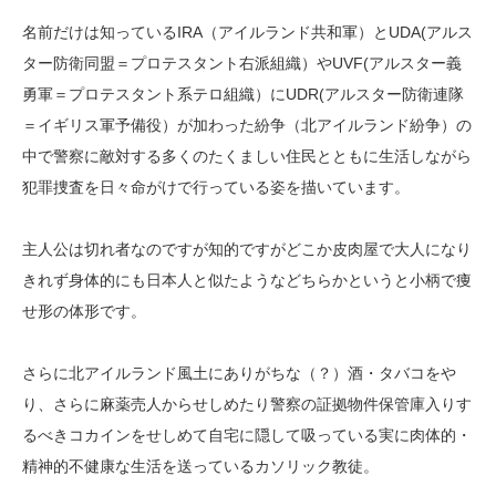
名前だけは知っているIRA（アイルランド共和軍）とUDA(アルス
ター防衛同盟＝プロテスタント右派組織）やUVF(アルスター義
勇軍＝プロテスタント系テロ組織）にUDR(アルスター防衛連隊
＝イギリス軍予備役）が加わった紛争（北アイルランド紛争）の
中で警察に敵対する多くのたくましい住民とともに生活しながら
犯罪捜査を日々命がけで行っている姿を描いています。
主人公は切れ者なのですが知的ですがどこか皮肉屋で大人になり
きれず身体的にも日本人と似たようなどちらかというと小柄で痩
せ形の体形です。
さらに北アイルランド風土にありがちな（？）酒・タバコをや
り、さらに麻薬売人からせしめたり警察の証拠物件保管庫入りす
るべきコカインをせしめて自宅に隠して吸っている実に肉体的・
精神的不健康な生活を送っているカソリック教徒。