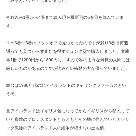
でみるとハマってしまいました。
それ以来1巻から4巻まで読み現在最新刊の6巻目を読んでいま
す。
１〜6巻中3巻はブックオフで見つかったのですが残り3巻は何週
通っても見つからず止むを得ずジュンク堂で購入しました。文庫
本1冊で1200円から1800円しますので私のような無職の人間には
厳しいものがあるのですが読みたい衝動の方が優っていました。
舞台は1980年代の北アイルランドのキャリングファーカスとい
う街。
北アイルランドはイギリス領になってからイギリスから移民して
いた多数のプロテスタントともともとその地に住んでいたカソリ
ック教徒のアイルランド人の紛争が絶えない土地柄。