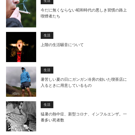
生活
今だに無くならない昭和時代の悪しき習慣の路上
喫煙者たち
生活
上階の生活騒音について
生活
暑苦しい夏の日にガンガン冷房の効いた喫茶店に
入るときに用意しているもの
生活
猛暑の熱中症、新型コロナ、インフルエンザ。一
番多い死者数