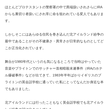
ほとんどプロテスタントの警察署の中で異端扱いされさらにIRA
からも裏切り者扱いにされ常に命を狙われている変人でもありま
す。
しかしそこにはあらゆる住民を巻き込んだ北アイルランド紛争の
最中であることがその不健康さ・異常さが日常的なものとしてど
こか正当化されています。
舞台が1980年代というのも気になるところで当時はやっていた
音楽やブライトンでのサッチャー首相暗殺未遂事件（IRAのホテ
ル爆破事件）などが出てきて、1983年半年ばかりイギリスのブ
ライトンの英会話学校に通っていた私にとってなんだか身近な本
でもありました。
北アイルランドには行ったこともなく英会話学校でも北アイルラ