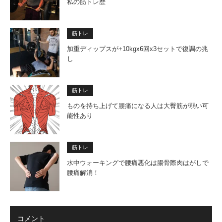
私の筋トレ歴
筋トレ
加重ディップスが+10kgx6回x3セットで復調の兆
し
筋トレ
ものを持ち上げて腰痛になる人は大臀筋が弱い可
能性あり
筋トレ
水中ウォーキングで腰痛悪化は腸骨際肉はがしで
腰痛解消！
コメント