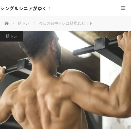
シングルシニアがゆく！
ホーム
筋トレ
今日の背中トレは懸垂15セット
筋トレ