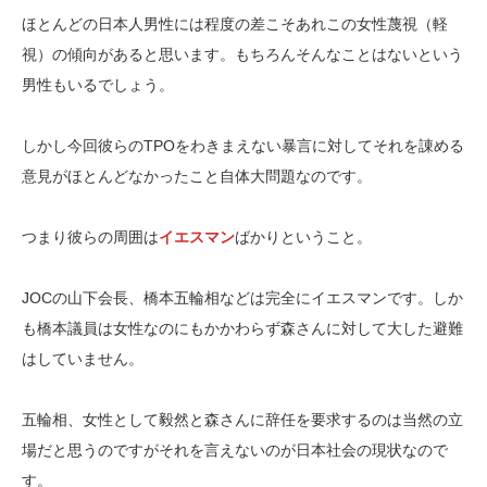
ほとんどの日本人男性には程度の差こそあれこの女性蔑視（軽
視）の傾向があると思います。もちろんそんなことはないという
男性もいるでしょう。
しかし今回彼らのTPOをわきまえない暴言に対してそれを諌める
意見がほとんどなかったこと自体大問題なのです。
つまり彼らの周囲は
イエスマン
ばかりということ。
JOCの山下会長、橋本五輪相などは完全にイエスマンです。しか
も橋本議員は女性なのにもかかわらず森さんに対して大した避難
はしていません。
五輪相、女性として毅然と森さんに辞任を要求するのは当然の立
場だと思うのですがそれを言えないのが日本社会の現状なので
す。