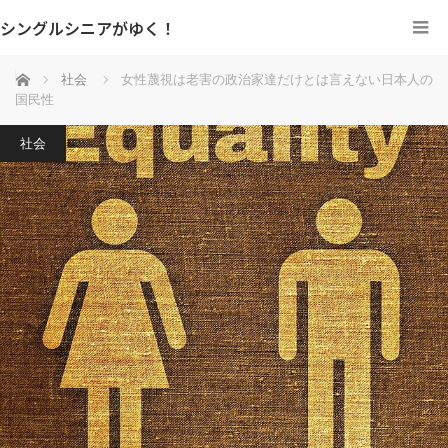
シングルシニアがゆく！
ホーム
社会
女性蔑視は老害の政治家達だけとは言えない日本人の
国民性
社会