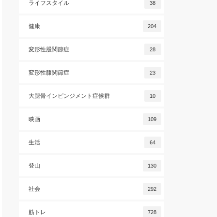
ライフスタイル
38
健康
204
変形性股関節症
28
変形性膝関節症
23
大腿骨インピンジメント症候群
10
映画
109
生活
64
登山
130
社会
292
筋トレ
728