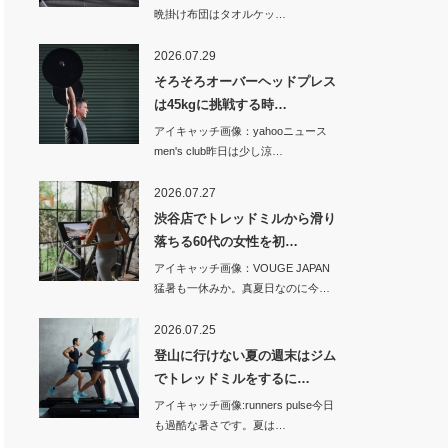
晩掛け布団はタオルケッ…
2026.07.29
そろそろオーバーヘッドプレス
は45kgに挑戦する時…
アイキャッチ画像：yahooニュース
men's club昨日は少し涼…
2026.07.27
渋谷店でトレッドミルから滑り
落ちる60代の女性を初…
アイキャッチ画像：VOUGE JAPAN
猛暑も一休みか。真夏日なのに今…
2026.07.25
登山に行けない夏の週末はジム
でトレッドミルをするに…
アイキャッチ画像:runners pulse今日
も過酷な暑さです。夏は…