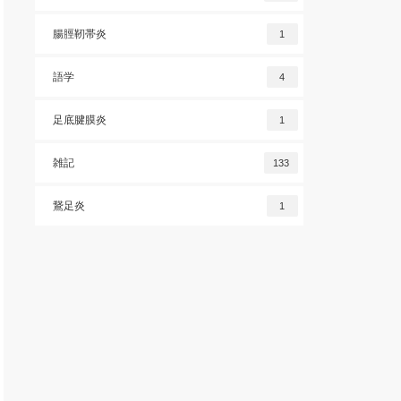
腸脛靭帯炎
1
語学
4
足底腱膜炎
1
雑記
133
鵞足炎
1