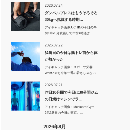
2026.07.24
ダンベルプレスはもうそろそろ
30kgへ挑戦する時期…
アイキャッチ画像:UCHINO今日の午
前1時20分就寝して午前4時過ぎ…
2026.07.22
猛暑日の今日は筋トレ前から体
が熱かった
アイキャッチ画像：スポーツ栄養
Webいやあ今年一番の暑さじゃない
のかな…
2026.07.21
昨日10分間で今日は30分間ジム
の日焼けマシンでラ…
アイキャッチ画像：Medicare Gym
24猛暑日の今日の東京。…
2026年8月