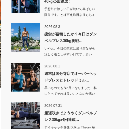
40kgx5回達成！
予想外に涼しい日が続いて喜ばしい
限りです。とは言え昨日よりもちょ
っと暑くなった…
2026.08.3
疲労が蓄積したか？今日はダン
ベルプレス30kg挑戦…
いやぁ、今日の東京は曇り空ながら
涼しく過ごしやすい日です。歩い…
2026.08.1
週末は国分寺店でオーバーヘッ
ドプレスとトレッドミル…
早いものでもう8月になりました。私
にとってそれは良いことなのか悪い
ことなのか。…
2026.07.31
超遅咲きでようやくダンベルプ
レス30kgx4回達成…
アイキャッチ画像:Bulkup Theory 毎